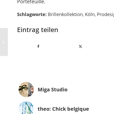
Portefeuille.
Schlagworte:
Brillenkollektion
,
Köln
,
Prodes
Eintrag teilen
Bolon Brillenmode:
Pimp your Style
Miga Studio
theo: Chick belgique