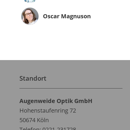
Oscar Magnuson
Standort
Augenweide Optik GmbH
Hohenstaufenring 72
50674 Köln
Telefon: 0221-231728