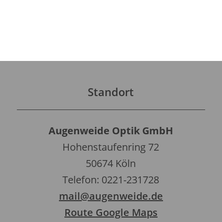
Standort
Augenweide Optik GmbH
Hohenstaufenring 72
50674 Köln
Telefon: 0221-231728
mail@augenweide.de
Route Google Maps