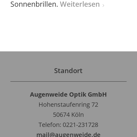
Sonnenbrillen.
Weiterlesen
Standort
Augenweide Optik GmbH
Hohenstaufenring 72
50674 Köln
Telefon: 0221-231728
mail@augenweide.de