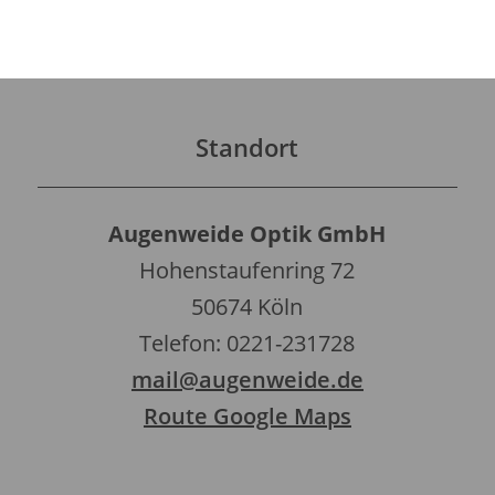
Standort
Augenweide Optik GmbH
Hohenstaufenring 72
50674 Köln
Telefon: 0221-231728
mail@augenweide.de
Route Google Maps