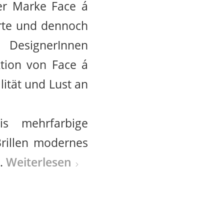
er Marke Face á
erte und dennoch
i DesignerInnen
ktion von Face á
alität und Lust an
s mehrfarbige
 Brillen modernes
t.
Weiterlesen