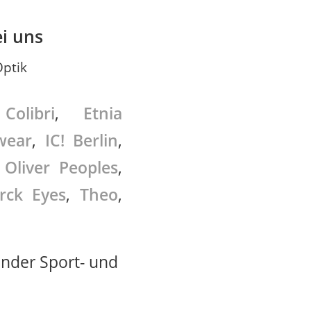
ei uns
Optik
,
Colibri
,
Etnia
wear
,
IC! Berlin
,
,
Oliver Peoples
,
rck Eyes
,
Theo
,
inder Sport- und