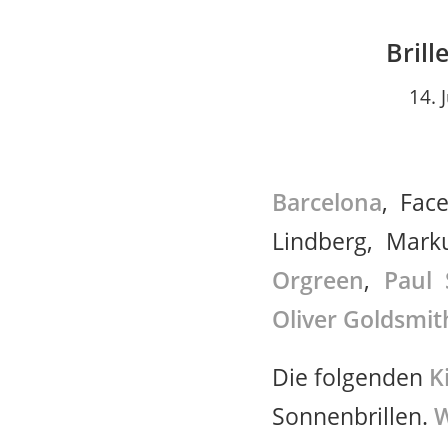
Brill
14. 
Barcelona
, Fac
Lindberg, Mark
Orgreen
,
Paul 
Oliver Goldsmit
Die folgenden
K
Sonnenbrillen.
W