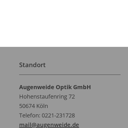
Standort
Augenweide Optik GmbH
Hohenstaufenring 72
50674 Köln
Telefon: 0221-231728
mail@augenweide.de