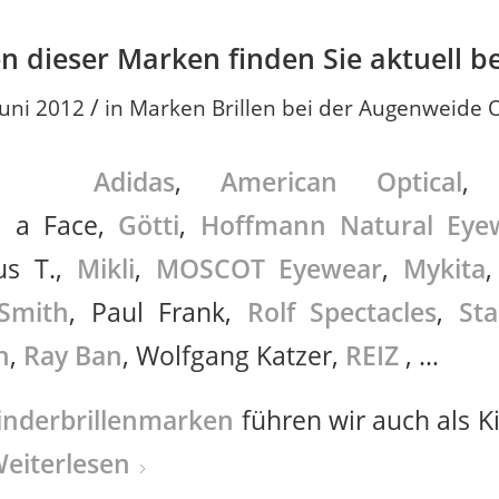
en dieser Marken finden Sie aktuell b
/
Juni 2012
in
Marken Brillen bei der Augenweide 
Adidas
,
American Optical
e a Face,
Götti
,
Hoffmann Natural Eye
us T.,
Mikli
,
MOSCOT Eyewear
,
Mykita
Smith
, Paul Frank,
Rolf Spectacles
,
Sta
h
,
Ray Ban
, Wolfgang Katzer,
REIZ
, …
inderbrillenmarken
führen wir auch als K
eiterlesen