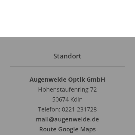
Standort
Augenweide Optik GmbH
Hohenstaufenring 72
50674 Köln
Telefon: 0221-231728
mail@augenweide.de
Route Google Maps